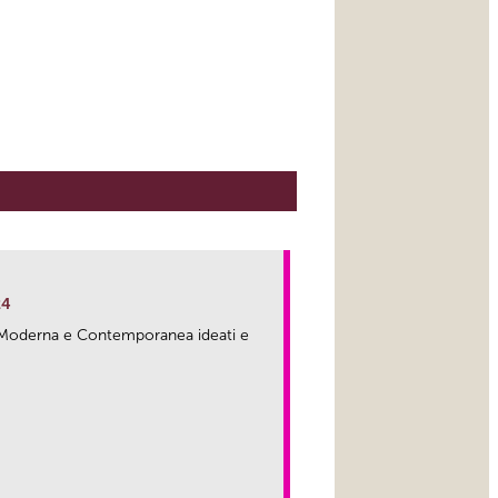
24
ma Moderna e Contemporanea ideati e
link