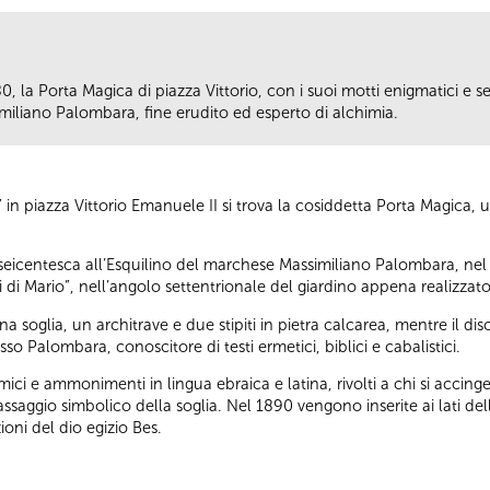
0, la Porta Magica di piazza Vittorio, con i suoi motti enigmatici e se
iliano Palombara, fine erudito ed esperto di alchimia.
i” in piazza Vittorio Emanuele II si trova la cosiddetta Porta Magica
 seicentesca all’Esquilino del marchese Massimiliano Palombara, nel
ofei di Mario”, nell’angolo settentrionale del giardino appena realizzato
 soglia, un architrave e due stipiti in pietra calcarea, mentre il 
so Palombara, conoscitore di testi ermetici, biblici e cabalistici.
emici e ammonimenti in lingua ebraica e latina, rivolti a chi si accin
passaggio simbolico della soglia. Nel 1890 vengono inserite ai lati d
oni del dio egizio Bes.