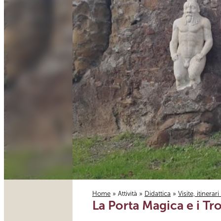
Home
»
Attività
»
Didattica
»
Visite, itinerar
La Porta Magica e i Tro
Tu sei qui