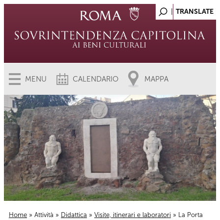
MENU
CALENDARIO
MAPPA
Home
»
Attività
»
Didattica
»
Visite, itinerari e laboratori
» La Porta