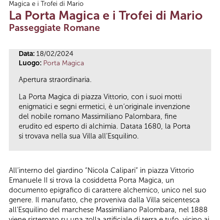
Magica e i Trofei di Mario
Tu sei qui
La Porta Magica e i Trofei di Mario
Passeggiate Romane
Data:
18/02/2024
Luogo:
Porta Magica
Apertura straordinaria.
La Porta Magica di piazza Vittorio, con i suoi motti
enigmatici e segni ermetici, è un’originale invenzione
del nobile romano Massimiliano Palombara, fine
erudito ed esperto di alchimia. Datata 1680, la Porta
si trovava nella sua Villa all’Esquilino.
All’interno del giardino “Nicola Calipari” in piazza Vittorio
Emanuele II si trova la cosiddetta Porta Magica, un
documento epigrafico di carattere alchemico, unico nel suo
genere. Il manufatto, che proveniva dalla Villa seicentesca
all’Esquilino del marchese Massimiliano Palombara, nel 1888
viene sistemato su una zolla artificiale di terra e tufo, vicino ai