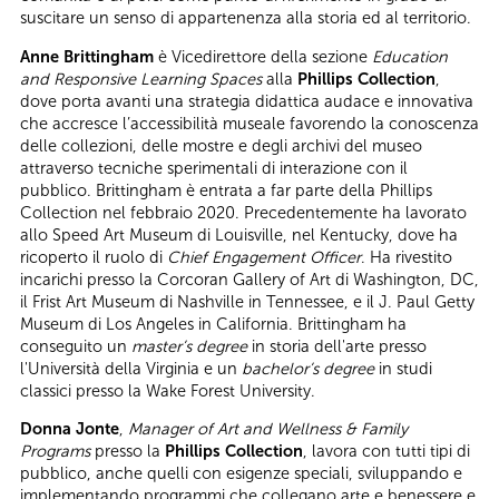
suscitare un senso di appartenenza alla storia ed al territorio.
Anne Brittingham
è Vicedirettore della sezione
Education
and Responsive Learning Spaces
alla
Phillips Collection
,
dove porta avanti una strategia didattica audace e innovativa
che accresce l’accessibilità museale favorendo la conoscenza
delle collezioni, delle mostre e degli archivi del museo
attraverso tecniche sperimentali di interazione con il
pubblico. Brittingham è entrata a far parte della Phillips
Collection nel febbraio 2020. Precedentemente ha lavorato
allo Speed Art Museum di Louisville, nel Kentucky, dove ha
ricoperto il ruolo di
Chief Engagement Officer
. Ha rivestito
incarichi presso la Corcoran Gallery of Art di Washington, DC,
il Frist Art Museum di Nashville in Tennessee, e il J. Paul Getty
Museum di Los Angeles in California. Brittingham ha
conseguito un
master’s degree
in storia dell'arte presso
l'Università della Virginia e un
bachelor’s degree
in studi
classici presso la Wake Forest University.
Donna Jonte
,
Manager of Art and Wellness & Family
Programs
presso la
Phillips Collection
, lavora con tutti tipi di
pubblico, anche quelli con esigenze speciali, sviluppando e
implementando programmi che collegano arte e benessere e