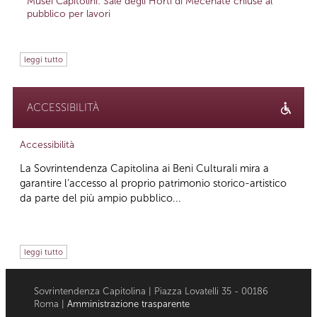
Musei Capitolini: Sale degli Horti di Mecenate chiuse al
pubblico per lavori
leggi tutto
ACCESSIBILITÀ
Accessibilità
La Sovrintendenza Capitolina ai Beni Culturali mira a
garantire l’accesso al proprio patrimonio storico-artistico
da parte del più ampio pubblico...
leggi tutto
Sovrintendenza Capitolina | Piazza Lovatelli 35 - 00186
Roma |
Amministrazione trasparente