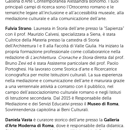
Galleria d’Arte Contemporanea Alessandra Bonomo. I suoi
principali campi di ricerca sono l’Ottocento romano e le
tematiche legate all’inclusione e all’accessibilità museale, alla
mediazione culturale e alla comunicazione dell’arte.
Fulvia Strano
. Laureata in Storia dell'arte presso la “Sapienza”
con il prof. Maurizio Calvesi, specializzata a Siena, è stata
Cultrice della Materia presso la cattedra di Storia
dell'Architettura I e II alla Facoltà di Valle Giulia. Ha iniziato la
propria formazione professionale come collaboratrice nella
redazione di
L'architettura. Cronache e Storia
diretta dal prof.
Bruno Zevi ed è stata Assistente particolare del prof. Paolo
Portoghesi. Ha lavorato come Storica d'arte e Ricercatrice
iconografica per molte Istituzioni culturali. La sua esperienza
nella mediazione e comunicazione dell'arte è maturata grazie
a una ventennale attività a contatto con il pubblico, nel
campo dell'associazionismo culturale romano e negli Istituti
di Istruzione secondaria. Dal 2015 è Responsabile della
Mediazione e dei Servizi Educativi presso il
Museo di Roma
,
Sovrintendenza capitolina ai Beni Culturali.
Daniela Vasta
è curatore storico dell’arte presso la
Galleria
d’Arte Moderna di Roma
, dove è responsabile della didattica.