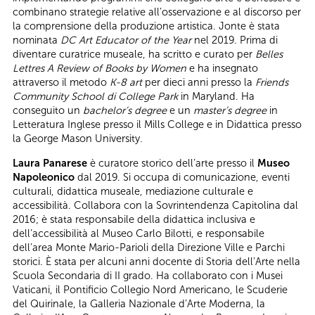
combinano strategie relative all’osservazione e al discorso per
la comprensione della produzione artistica. Jonte è stata
nominata
DC Art Educator of the Year
nel 2019. Prima di
diventare curatrice museale, ha scritto e curato per
Belles
Lettres A Review of Books by Women
e ha insegnato
attraverso il metodo
K-8 art
per dieci anni presso la
Friends
Community School di College Park
in Maryland. Ha
conseguito un
bachelor’s degree
e un
master’s degree
in
Letteratura Inglese presso il Mills College e in Didattica presso
la George Mason University.
Laura Panarese
è curatore storico dell’arte presso il
Museo
Napoleonico
dal 2019. Si occupa di comunicazione, eventi
culturali, didattica museale, mediazione culturale e
accessibilità. Collabora con la Sovrintendenza Capitolina dal
2016; è stata responsabile della didattica inclusiva e
dell’accessibilità al Museo Carlo Bilotti, e responsabile
dell’area Monte Mario-Parioli della Direzione Ville e Parchi
storici. È stata per alcuni anni docente di Storia dell’Arte nella
Scuola Secondaria di II grado. Ha collaborato con i Musei
Vaticani, il Pontificio Collegio Nord Americano, le Scuderie
del Quirinale, la Galleria Nazionale d’Arte Moderna, la