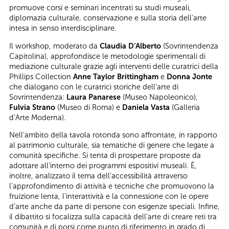
promuove corsi e seminari incentrati su studi museali,
diplomazia culturale, conservazione e sulla storia dell’arte
intesa in senso interdisciplinare.
Il workshop, moderato da
Claudia D’Alberto
(Sovrintendenza
Capitolina), approfondisce le metodologie sperimentali di
mediazione culturale grazie agli interventi delle curatrici della
Phillips Collection
Anne Taylor Brittingham
e
Donna Jonte
che dialogano con le curatrici storiche dell’arte di
Sovrintendenza:
Laura Panarese
(Museo Napoleonico),
Fulvia Strano
(Museo di Roma) e
Daniela Vasta
(Galleria
d’Arte Moderna).
Nell’ambito della tavola rotonda sono affrontate, in rapporto
al patrimonio culturale, sia tematiche di genere che legate a
comunità specifiche. Si tenta di prospettare proposte da
adottare all’interno dei programmi espositivi museali. È,
inoltre, analizzato il tema dell’accessibilità attraverso
l’approfondimento di attività e tecniche che promuovono la
fruizione lenta, l’interattività e la connessione con le opere
d’arte anche da parte di persone con esigenze speciali. Infine,
il dibattito si focalizza sulla capacità dell’arte di creare reti tra
comunità e di porsi come punto di riferimento in grado di