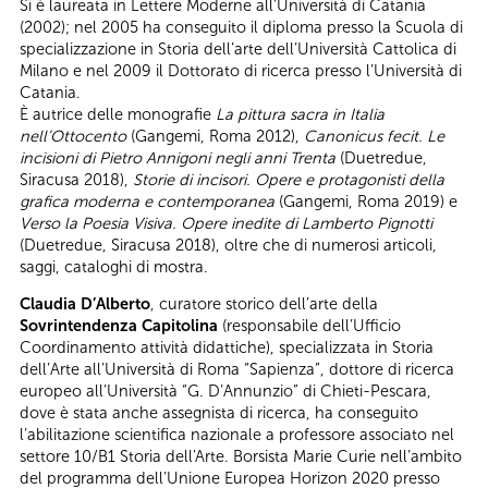
Si è laureata in Lettere Moderne all’Università di Catania
(2002); nel 2005 ha conseguito il diploma presso la Scuola di
specializzazione in Storia dell’arte dell’Università Cattolica di
Milano e nel 2009 il Dottorato di ricerca presso l’Università di
Catania.
È autrice delle monografie
La pittura sacra in Italia
nell’Ottocento
(Gangemi, Roma 2012),
Canonicus fecit. Le
incisioni di Pietro Annigoni negli anni Trenta
(Duetredue,
Siracusa 2018),
Storie di incisori. Opere e protagonisti della
grafica moderna e contemporanea
(Gangemi, Roma 2019) e
Verso la Poesia Visiva. Opere inedite di Lamberto Pignotti
(Duetredue, Siracusa 2018), oltre che di numerosi articoli,
saggi, cataloghi di mostra.
Claudia D’Alberto
, curatore storico dell’arte della
Sovrintendenza Capitolina
(responsabile dell’Ufficio
Coordinamento attività didattiche), specializzata in Storia
dell’Arte all’Università di Roma “Sapienza”, dottore di ricerca
europeo all’Università “G. D’Annunzio” di Chieti-Pescara,
dove è stata anche assegnista di ricerca, ha conseguito
l’abilitazione scientifica nazionale a professore associato nel
settore 10/B1 Storia dell'Arte. Borsista Marie Curie nell’ambito
del programma dell’Unione Europea Horizon 2020 presso