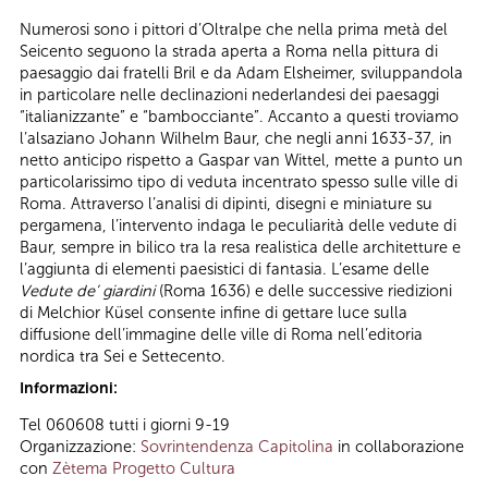
Numerosi sono i pittori d’Oltralpe che nella prima metà del
Seicento seguono la strada aperta a Roma nella pittura di
paesaggio dai fratelli Bril e da Adam Elsheimer, sviluppandola
in particolare nelle declinazioni nederlandesi dei paesaggi
“italianizzante” e “bambocciante”. Accanto a questi troviamo
l’alsaziano Johann Wilhelm Baur, che negli anni 1633-37, in
netto anticipo rispetto a Gaspar van Wittel, mette a punto un
particolarissimo tipo di veduta incentrato spesso sulle ville di
Roma. Attraverso l’analisi di dipinti, disegni e miniature su
pergamena, l’intervento indaga le peculiarità delle vedute di
Baur, sempre in bilico tra la resa realistica delle architetture e
l’aggiunta di elementi paesistici di fantasia. L’esame delle
Vedute de’ giardini
(Roma 1636) e delle successive riedizioni
di Melchior Küsel consente infine di gettare luce sulla
diffusione dell’immagine delle ville di Roma nell’editoria
nordica tra Sei e Settecento.
Informazioni:
Tel 060608 tutti i giorni 9-19
Organizzazione:
Sovrintendenza Capitolina
in collaborazione
con
Zètema Progetto Cultura