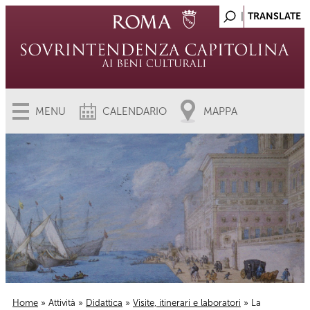
MENU
CALENDARIO
MAPPA
Home
»
Attività
»
Didattica
»
Visite, itinerari e laboratori
» La