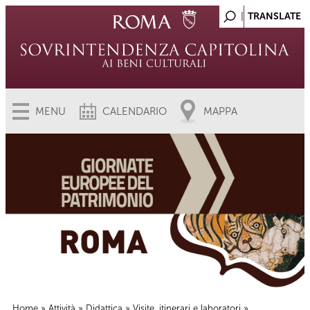
MENU
CALENDARIO
MAPPA
Home
»
Attività
»
Didattica
»
Visite, itinerari e laboratori
»