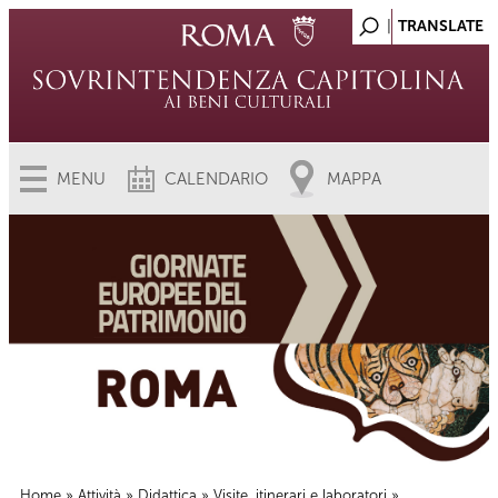
MENU
CALENDARIO
MAPPA
Home
»
Attività
»
Didattica
»
Visite, itinerari e laboratori
»