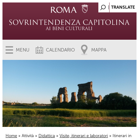
MENU
CALENDARIO
MAPPA
Home
»
Attività
»
Didattica
»
Visite, itinerari e laboratori
» Itinerari in