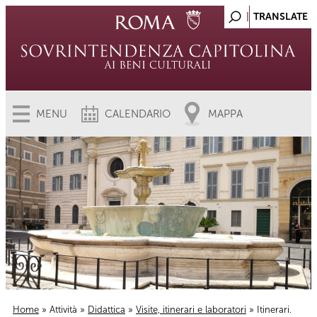
MENU
CALENDARIO
MAPPA
Home
»
Attività
»
Didattica
»
Visite, itinerari e laboratori
» Itinerari.