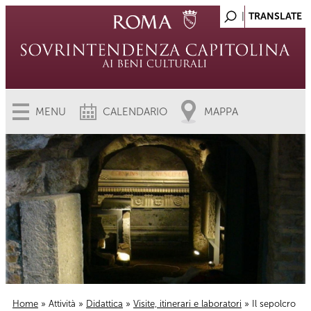
MENU
CALENDARIO
MAPPA
Home
»
Attività
»
Didattica
»
Visite, itinerari e laboratori
» Il sepolcro