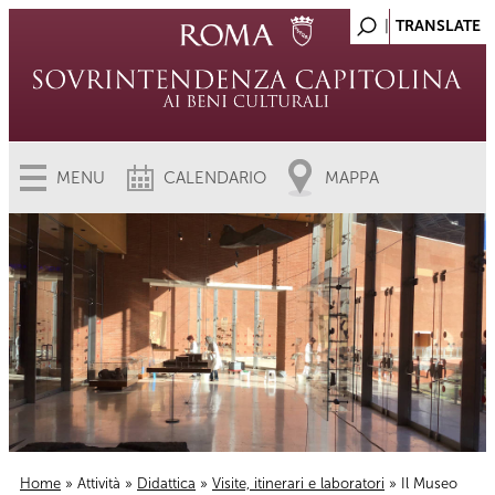
MENU
CALENDARIO
MAPPA
Home
»
Attività
»
Didattica
»
Visite, itinerari e laboratori
» Il Museo