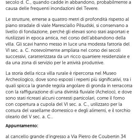
secolo d. C., quando cadde in abbandono, probabilmente a
causa delle frequenti inondazioni del Tevere.
Le strutture, emerse a quattro metri di profondità rispetto al
piano stradale di viale Maresciallo Pilsudski, si conservano a
livello di fondazione, perché gli elevati sono stati asportati e
riutilizzati in epoca antica, nel corso dell’abbandono della
villa. Gli scavi hanno messo in luce una modesta fattoria del
VI sec. a. C. notevolmente ampliata nel corso dei secoli
successivi, caratterizzata da un ricco quartiere residenziale e
da una zona di servizio per le attività produttive.
La storia della ricca villa rurale è ripercorsa nel Museo
Archeologico, dove sono esposti i reperti più significativi, tra i
quali spicca la grande tegola angolare di gronda in terracotta
con la raffigurazione di una divinità fluviale (Acheloo), e dove
sono stati ricreati alcuni contesti particolari, come il forno
con copertura a cupola del VI sec. a. C., utilizzato per la
cottura del vasellame domestico e degli alimenti, e il torchio
oleario del V sec. a. C..
Appuntamento:
al cancello grande d'ingresso a Via Pietro de Coubertin 34