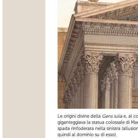
Le origini divine della
Gens Iulia
e, al c
giganteggiava la statua colossale di Ma
spada rinfoderata nella sinistra (allusio
quindi al dominio su di esso).