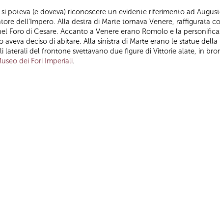
te si poteva (e doveva) riconoscere un evidente riferimento ad August
catore dell’Impero. Alla destra di Marte tornava Venere, raffigurata
nel Foro di Cesare. Accanto a Venere erano Romolo e la personific
 aveva deciso di abitare. Alla sinistra di Marte erano le statue dell
i laterali del frontone svettavano due figure di Vittorie alate, in br
useo dei Fori Imperiali
.