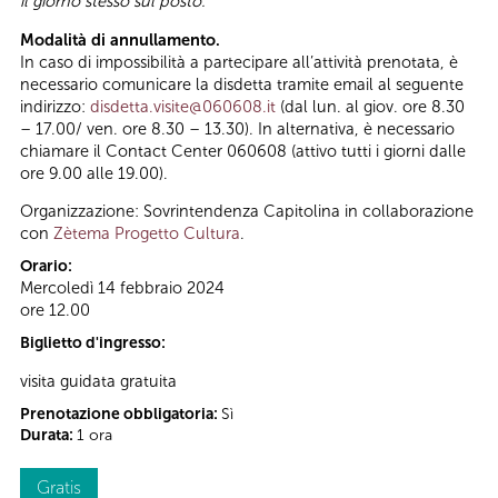
il giorno stesso sul posto.
Modalità di annullamento.
In caso di impossibilità a partecipare all’attività prenotata, è
necessario comunicare la disdetta tramite email al seguente
indirizzo:
disdetta.visite@060608.it
(dal lun. al giov. ore 8.30
– 17.00/ ven. ore 8.30 – 13.30). In alternativa, è necessario
chiamare il Contact Center 060608 (attivo tutti i giorni dalle
ore 9.00 alle 19.00).
Organizzazione: Sovrintendenza Capitolina in collaborazione
con
Zètema Progetto Cultura
.
Orario:
Mercoledì 14 febbraio 2024
ore 12.00
Biglietto d'ingresso:
visita guidata gratuita
Prenotazione obbligatoria:
Sì
Durata:
1 ora
Gratis