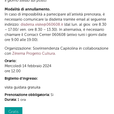
il giorno stesso sul posto.
Modalità di annullamento.
In caso di impossibilità a partecipare all’attività prenotata, è
necessario comunicare la disdetta tramite email al seguente
indirizzo:
disdetta.visite@060608.it
(dal lun. al giov. ore 8.30
– 17.00/ ven. ore 8.30 – 13.30). In alternativa, è necessario
chiamare il Contact Center 060608 (attivo tutti i giorni dalle
ore 9.00 alle 19.00).
Organizzazione: Sovrintendenza Capitolina in collaborazione
con
Zètema Progetto Cultura
.
Orario:
Mercoledì 14 febbraio 2024
ore 12.00
Biglietto d'ingresso:
visita guidata gratuita
Prenotazione obbligatoria:
Sì
Durata:
1 ora
Gratis