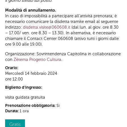
il giorno stesso sul posto.
Modalità di annullamento.
In caso di impossibilità a partecipare all’attività prenotata, è
necessario comunicare la disdetta tramite email al seguente
indirizzo:
disdetta.visite@060608.it
(dal lun. al giov. ore 8.30
– 17.00/ ven. ore 8.30 – 13.30). In alternativa, è necessario
chiamare il Contact Center 060608 (attivo tutti i giorni dalle
ore 9.00 alle 19.00).
Organizzazione: Sovrintendenza Capitolina in collaborazione
con
Zètema Progetto Cultura
.
Orario:
Mercoledì 14 febbraio 2024
ore 12.00
Biglietto d'ingresso:
visita guidata gratuita
Prenotazione obbligatoria:
Sì
Durata:
1 ora
Gratis