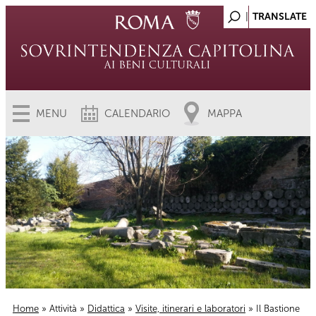
MENU
CALENDARIO
MAPPA
Home
»
Attività
»
Didattica
»
Visite, itinerari e laboratori
» Il Bastione