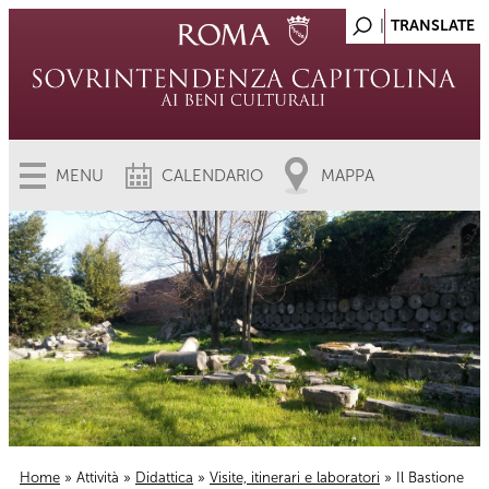
MENU
CALENDARIO
MAPPA
Home
»
Attività
»
Didattica
»
Visite, itinerari e laboratori
» Il Bastione