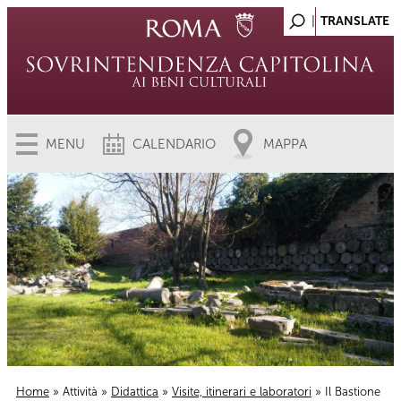
MENU
CALENDARIO
MAPPA
Home
»
Attività
»
Didattica
»
Visite, itinerari e laboratori
» Il Bastione