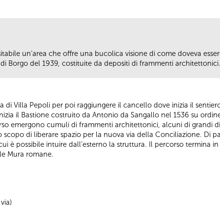
isitabile un’area che offre una bucolica visione di come doveva ess
di Borgo del 1939, costituite da depositi di frammenti architettonici
 via di Villa Pepoli per poi raggiungere il cancello dove inizia il senti
izia il Bastione costruito da Antonio da Sangallo nel 1536 su ordin
so emergono cumuli di frammenti architettonici, alcuni di grandi di
o scopo di liberare spazio per la nuova via della Conciliazione. Di p
cui è possibile intuire dall’esterno la struttura. Il percorso termina 
elle Mura romane.
via)