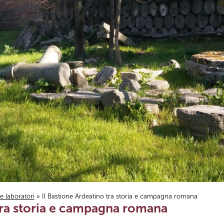
i e laboratori
» Il Bastione Ardeatino tra storia e campagna romana
 tra storia e campagna romana