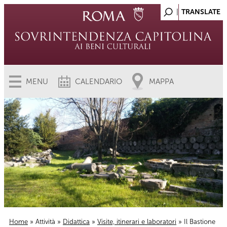
MENU
CALENDARIO
MAPPA
Home
»
Attività
»
Didattica
»
Visite, itinerari e laboratori
» Il Bastione