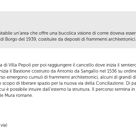
isitabile un’area che offre una bucolica visione di come doveva ess
di Borgo del 1939, costituite da depositi di frammenti architettonici
 via di Villa Pepoli per poi raggiungere il cancello dove inizia il senti
izia il Bastione costruito da Antonio da Sangallo nel 1536 su ordin
so emergono cumuli di frammenti architettonici, alcuni di grandi di
o scopo di liberare spazio per la nuova via della Conciliazione. Di p
cui è possibile intuire dall’esterno la struttura. Il percorso termina 
elle Mura romane.
via)