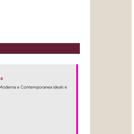
24
ma Moderna e Contemporanea ideati e
link