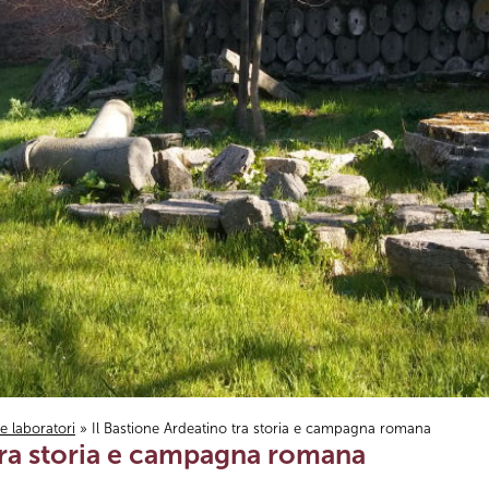
i e laboratori
» Il Bastione Ardeatino tra storia e campagna romana
 tra storia e campagna romana