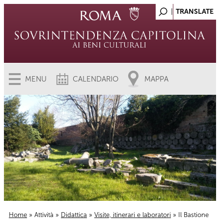
MENU
CALENDARIO
MAPPA
Home
»
Attività
»
Didattica
»
Visite, itinerari e laboratori
» Il Bastione