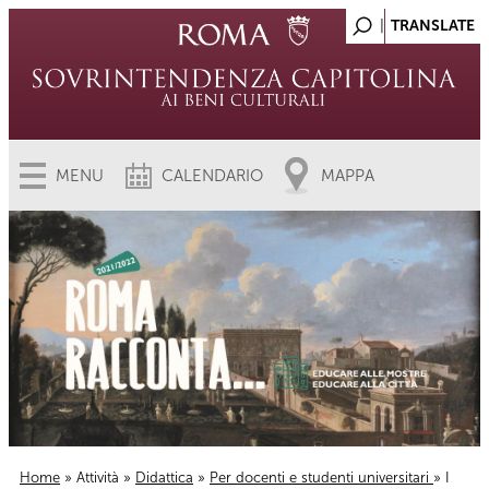
MENU
CALENDARIO
MAPPA
Home
»
Attività
»
Didattica
»
Per docenti e studenti universitari
» I