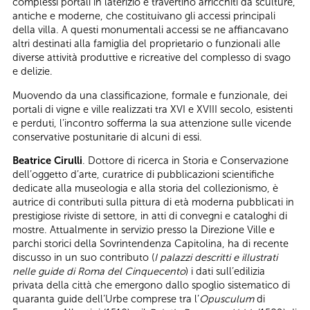
complessi portali in laterizio e travertino arricchiti da sculture,
antiche e moderne, che costituivano gli accessi principali
della villa. A questi monumentali accessi se ne affiancavano
altri destinati alla famiglia del proprietario o funzionali alle
diverse attività produttive e ricreative del complesso di svago
e delizie.
Muovendo da una classificazione, formale e funzionale, dei
portali di vigne e ville realizzati tra XVI e XVIII secolo, esistenti
e perduti, l’incontro sofferma la sua attenzione sulle vicende
conservative postunitarie di alcuni di essi.
Beatrice Cirulli
. Dottore di ricerca in Storia e Conservazione
dell’oggetto d’arte, curatrice di pubblicazioni scientifiche
dedicate alla museologia e alla storia del collezionismo, è
autrice di contributi sulla pittura di età moderna pubblicati in
prestigiose riviste di settore, in atti di convegni e cataloghi di
mostre. Attualmente in servizio presso la Direzione Ville e
parchi storici della Sovrintendenza Capitolina, ha di recente
discusso in un suo contributo (
I palazzi descritti e illustrati
nelle guide di Roma del Cinquecento
) i dati sull’edilizia
privata della città che emergono dallo spoglio sistematico di
quaranta guide dell’Urbe comprese tra l’
Opusculum
di