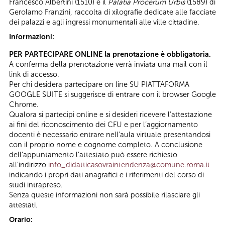
Francesco Albertini (1510) e il
Palatia Procerum Urbis
(1589) di
Gerolamo Franzini, raccolta di xilografie dedicate alle facciate
dei palazzi e agli ingressi monumentali alle ville cittadine.
Informazioni:
PER PARTECIPARE ONLINE la prenotazione è obbligatoria.
A conferma della prenotazione verrà inviata una mail con il
link di accesso.
Per chi desidera partecipare on line SU PIATTAFORMA
GOOGLE SUITE si suggerisce di entrare con il browser Google
Chrome.
Qualora si partecipi online e si desideri ricevere l’attestazione
ai fini del riconoscimento dei CFU e per l’aggiornamento
docenti è necessario entrare nell’aula virtuale presentandosi
con il proprio nome e cognome completo. A conclusione
dell’appuntamento l’attestato può essere richiesto
all’indirizzo
info_didatticasovraintendenza@comune.roma.it
indicando i propri dati anagrafici e i riferimenti del corso di
studi intrapreso.
Senza queste informazioni non sarà possibile rilasciare gli
attestati.
Orario: