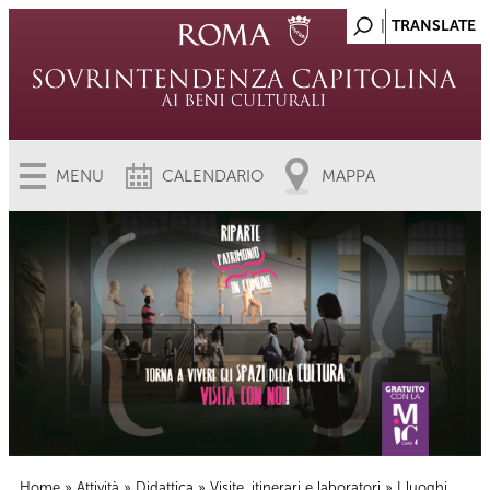
MENU
CALENDARIO
MAPPA
Home
»
Attività
»
Didattica
»
Visite, itinerari e laboratori
» I luoghi