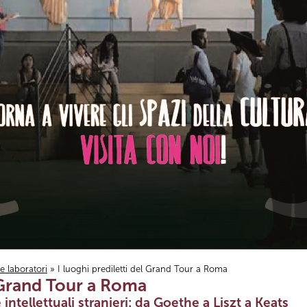
i e laboratori
» I luoghi prediletti del Grand Tour a Roma
l Grand Tour a Roma
e intellettuali stranieri: da Goethe a Liszt a Keats