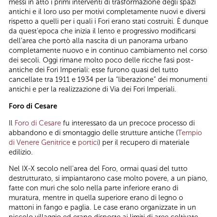
messi in atto i primi interventi di trasformazione degli spazi
antichi e il loro uso per motivi completamente nuovi e diversi
rispetto a quelli per i quali i Fori erano stati costruiti. È dunque
da quest’epoca che inizia il lento e progressivo modificarsi
dell’area che portò alla nascita di un panorama urbano
completamente nuovo e in continuo cambiamento nel corso
dei secoli. Oggi rimane molto poco delle ricche fasi post-
antiche dei Fori Imperiali: esse furono quasi del tutto
cancellate tra 1911 e 1934 per la “liberazione” dei monumenti
antichi e per la realizzazione di Via dei Fori Imperiali.
Foro di Cesare
Il
Foro di Cesare
fu interessato da un precoce processo di
abbandono e di smontaggio delle strutture antiche (
Tempio
di Venere Genitrice
e
portici
) per il recupero di materiale
edilizio.
Nel IX-X secolo nell’area del Foro, ormai quasi del tutto
destrutturato, si impiantarono case molto povere, a un piano,
fatte con muri che solo nella parte inferiore erano di
muratura, mentre in quella superiore erano di legno o
mattoni in fango e paglia. Le case erano organizzate in un