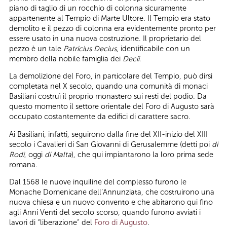
piano di taglio di un rocchio di colonna sicuramente
appartenente al Tempio di Marte Ultore. Il Tempio era stato
demolito e il pezzo di colonna era evidentemente pronto per
essere usato in una nuova costruzione. Il proprietario del
pezzo è un tale
Patricius Decius
, identificabile con un
membro della nobile famiglia dei
Decii
.
La demolizione del Foro, in particolare del Tempio, può dirsi
completata nel X secolo, quando una comunità di monaci
Basiliani costruì il proprio monastero sui resti del podio. Da
questo momento il settore orientale del Foro di Augusto sarà
occupato costantemente da edifici di carattere sacro.
Ai Basiliani, infatti, seguirono dalla fine del XII-inizio del XIII
secolo i Cavalieri di San Giovanni di Gerusalemme (detti poi
di
Rodi
, oggi
di Malta
), che qui impiantarono la loro prima sede
romana.
Dal 1568 le nuove inquiline del complesso furono le
Monache Domenicane dell’Annunziata, che costruirono una
nuova chiesa e un nuovo convento e che abitarono qui fino
agli Anni Venti del secolo scorso, quando furono avviati i
lavori di “liberazione” del
Foro di Augusto
.