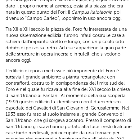
dato il proprio nome al
campus
, ossia alla piazza che era
nata in questo punto dei Fori: il
Campus Kaloleonis
, poi
divenuto “Campo Carleo”, toponimo in uso ancora oggi.
Tra XII e XIII secolo la piazza del Foro fu interessata da una
nuova sistemazione edilizia: furono infatti costruite case a
schiera dall’impianto stretto e lungo, con un piccolo orto
dotato di pozzo sul retro. Ad esse appartiene la gran parte
delle strutture in opera incerta e in tufelli che si vedono
ancora oggi.
L’edificio di epoca medievale più imponente del Foro è
tuttavia il grande ambiente a pianta rettangolare con
contrafforti, costruito in corrispondenza del limite sud del
Foro e nel quale fu ricavata alla fine del XVI secolo la chiesa
di Sant’Urbano ai Pantani. Al momento della sua scoperta
(1932) questo edificio fu identificato con il duecentesco
ospedale dei Cavalieri di San Giovanni di Gerusalemme. Nel
1933 esso fu raso al suolo insieme al grande Convento di
Sant’Urbano, che gli sorgeva accanto. Presso il complesso di
Sant’Urbano gli scavi hanno portato alla luce i resti di alcune
case tardo medievali, poi occupate da una fornace per