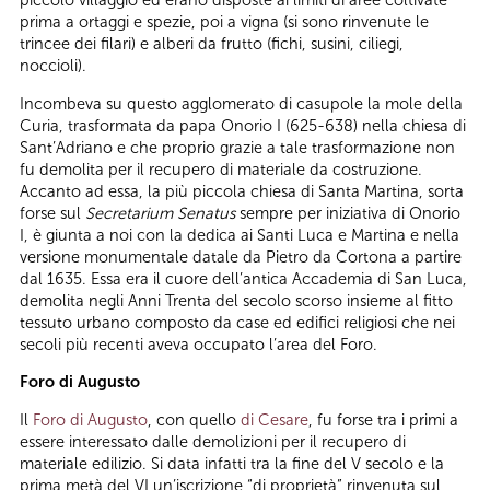
piccolo villaggio ed erano disposte ai limiti di aree coltivate
prima a ortaggi e spezie, poi a vigna (si sono rinvenute le
trincee dei filari) e alberi da frutto (fichi, susini, ciliegi,
noccioli).
Incombeva su questo agglomerato di casupole la mole della
Curia, trasformata da papa Onorio I (625-638) nella chiesa di
Sant’Adriano e che proprio grazie a tale trasformazione non
fu demolita per il recupero di materiale da costruzione.
Accanto ad essa, la più piccola chiesa di Santa Martina, sorta
forse sul
Secretarium Senatus
sempre per iniziativa di Onorio
I, è giunta a noi con la dedica ai Santi Luca e Martina e nella
versione monumentale datale da Pietro da Cortona a partire
dal 1635. Essa era il cuore dell’antica Accademia di San Luca,
demolita negli Anni Trenta del secolo scorso insieme al fitto
tessuto urbano composto da case ed edifici religiosi che nei
secoli più recenti aveva occupato l’area del Foro.
Foro di Augusto
Il
Foro di Augusto
, con quello
di Cesare
, fu forse tra i primi a
essere interessato dalle demolizioni per il recupero di
materiale edilizio. Si data infatti tra la fine del V secolo e la
prima metà del VI un’iscrizione “di proprietà” rinvenuta sul