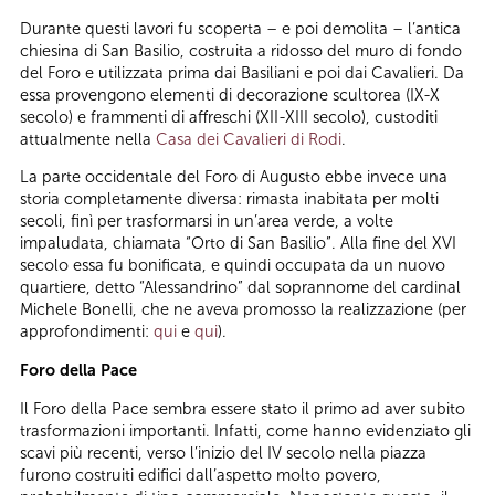
Durante questi lavori fu scoperta – e poi demolita – l’antica
chiesina di San Basilio, costruita a ridosso del muro di fondo
del Foro e utilizzata prima dai Basiliani e poi dai Cavalieri. Da
essa provengono elementi di decorazione scultorea (IX-X
secolo) e frammenti di affreschi (XII-XIII secolo), custoditi
attualmente nella
Casa dei Cavalieri di Rodi
.
La parte occidentale del Foro di Augusto ebbe invece una
storia completamente diversa: rimasta inabitata per molti
secoli, finì per trasformarsi in un’area verde, a volte
impaludata, chiamata “Orto di San Basilio”. Alla fine del XVI
secolo essa fu bonificata, e quindi occupata da un nuovo
quartiere, detto “Alessandrino” dal soprannome del cardinal
Michele Bonelli, che ne aveva promosso la realizzazione (per
approfondimenti:
qui
e
qui
).
Foro della Pace
Il Foro della Pace sembra essere stato il primo ad aver subito
trasformazioni importanti. Infatti, come hanno evidenziato gli
scavi più recenti, verso l’inizio del IV secolo nella piazza
furono costruiti edifici dall’aspetto molto povero,