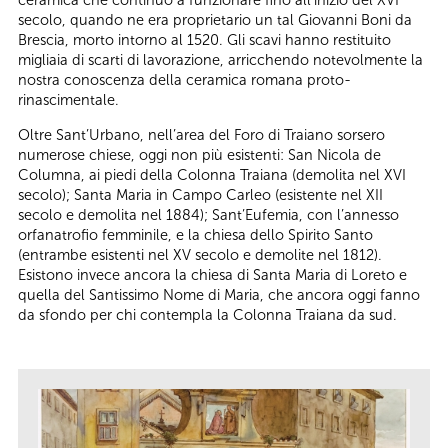
ceramica che continuò a funzionare fino all’inizio del XVI
secolo, quando ne era proprietario un tal Giovanni Boni da
Brescia, morto intorno al 1520. Gli scavi hanno restituito
migliaia di scarti di lavorazione, arricchendo notevolmente la
nostra conoscenza della ceramica romana proto-
rinascimentale.
Oltre Sant’Urbano, nell’area del Foro di Traiano sorsero
numerose chiese, oggi non più esistenti: San Nicola de
Columna, ai piedi della Colonna Traiana (demolita nel XVI
secolo); Santa Maria in Campo Carleo (esistente nel XII
secolo e demolita nel 1884); Sant’Eufemia, con l’annesso
orfanatrofio femminile, e la chiesa dello Spirito Santo
(entrambe esistenti nel XV secolo e demolite nel 1812).
Esistono invece ancora la chiesa di Santa Maria di Loreto e
quella del Santissimo Nome di Maria, che ancora oggi fanno
da sfondo per chi contempla la Colonna Traiana da sud.