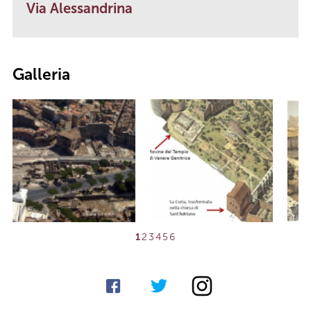
Via Alessandrina
Galleria
1
2
3
4
5
6