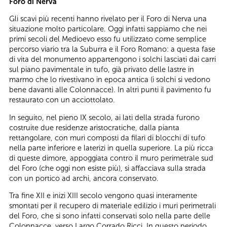
Foro di Nerva
Gli scavi più recenti hanno rivelato per il Foro di Nerva una
situazione molto particolare. Oggi infatti sappiamo che nei
primi secoli del Medioevo esso fu utilizzato come semplice
percorso viario tra la Suburra e il Foro Romano: a questa fase
di vita del monumento appartengono i solchi lasciati dai carri
sul piano pavimentale in tufo, già privato delle lastre in
marmo che lo rivestivano in epoca antica (i solchi si vedono
bene davanti alle Colonnacce). In altri punti il pavimento fu
restaurato con un acciottolato.
In seguito, nel pieno IX secolo, ai lati della strada furono
costruite due residenze aristocratiche, dalla pianta
rettangolare, con muri composti da filari di blocchi di tufo
nella parte inferiore e laterizi in quella superiore. La più ricca
di queste dimore, appoggiata contro il muro perimetrale sud
del Foro (che oggi non esiste più), si affacciava sulla strada
con un portico ad archi, ancora conservato.
Tra fine XII e inizi XIII secolo vengono quasi interamente
smontati per il recupero di materiale edilizio i muri perimetrali
del Foro, che si sono infatti conservati solo nella parte delle
Colonnacce, verso Largo Corrado Ricci. In questo periodo