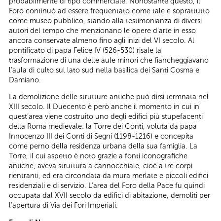
probabilmente di tipo commerciale. Nonostante questo, il
Foro continuò ad essere frequentato come tale e soprattutto
come museo pubblico, stando alla testimonianza di diversi
autori del tempo che menzionano le opere d’arte in esso
ancora conservate almeno fino agli inizi del VI secolo. Al
pontificato di papa Felice IV (526-530) risale la
trasformazione di una delle aule minori che fiancheggiavano
l’aula di culto sul lato sud nella basilica dei Santi Cosma e
Damiano.
La demolizione delle strutture antiche può dirsi termnata nel
XIII secolo. Il Duecento è però anche il momento in cui in
quest’area viene costruito uno degli edifici più stupefacenti
della Roma medievale: la Torre dei Conti, voluta da papa
Innocenzo III dei Conti di Segni (1198-1216) e concepita
come perno della residenza urbana della sua famiglia. La
Torre, il cui aspetto è noto grazie a fonti iconografiche
antiche, aveva struttura a cannocchiale, cioè a tre corpi
rientranti, ed era circondata da mura merlate e piccoli edifici
residenziali e di servizio. L’area del Foro della Pace fu quindi
occupata dal XVII secolo da edifici di abitazione, demoliti per
l’apertura di Via dei Fori Imperiali.