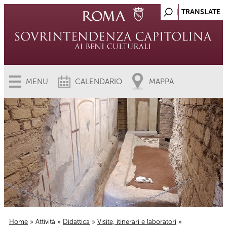
MENU
CALENDARIO
MAPPA
Home
»
Attività
»
Didattica
»
Visite, itinerari e laboratori
»