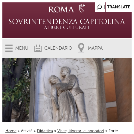
MENU
CALENDARIO
MAPPA
Home
»
Attività
»
Didattica
»
Visite, itinerari e laboratori
» Forte