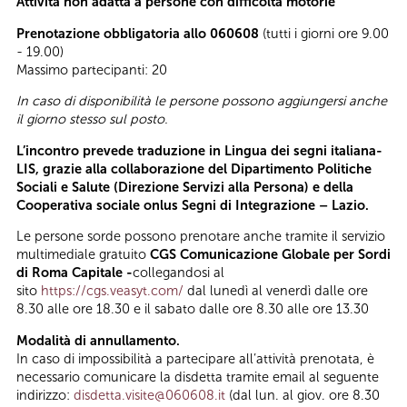
Attività non adatta a persone con difficoltà motorie
Prenotazione obbligatoria allo 060608
(tutti i giorni ore 9.00
- 19.00)
Massimo partecipanti: 20
In caso di disponibilità le persone possono aggiungersi anche
il giorno stesso sul posto.
L’incontro prevede traduzione in Lingua dei segni italiana-
LIS, grazie alla collaborazione del Dipartimento Politiche
Sociali e Salute (Direzione Servizi alla Persona) e della
Cooperativa sociale onlus Segni di Integrazione – Lazio.
Le persone sorde possono prenotare anche tramite il servizio
multimediale gratuito
CGS Comunicazione Globale per Sordi
di Roma Capitale -
collegandosi al
sito
https://cgs.veasyt.com/
dal lunedì al venerdì dalle ore
8.30 alle ore 18.30 e il sabato dalle ore 8.30 alle ore 13.30
Modalità di annullamento.
In caso di impossibilità a partecipare all’attività prenotata, è
necessario comunicare la disdetta tramite email al seguente
indirizzo:
disdetta.visite@060608.it
(dal lun. al giov. ore 8.30