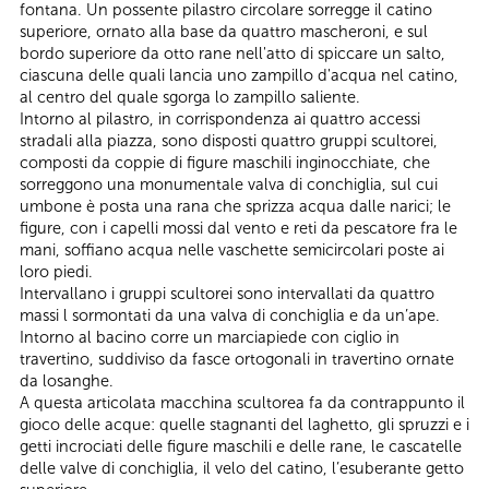
fontana. Un possente pilastro circolare sorregge il catino
superiore, ornato alla base da quattro mascheroni, e sul
bordo superiore da otto rane nell'atto di spiccare un salto,
ciascuna delle quali lancia uno zampillo d'acqua nel catino,
al centro del quale sgorga lo zampillo saliente.
Intorno al pilastro, in corrispondenza ai quattro accessi
stradali alla piazza, sono disposti quattro gruppi scultorei,
composti da coppie di figure maschili inginocchiate, che
sorreggono una monumentale valva di conchiglia, sul cui
umbone è posta una rana che sprizza acqua dalle narici; le
figure, con i capelli mossi dal vento e reti da pescatore fra le
mani, soffiano acqua nelle vaschette semicircolari poste ai
loro piedi.
Intervallano i gruppi scultorei sono intervallati da quattro
massi l sormontati da una valva di conchiglia e da un’ape.
Intorno al bacino corre un marciapiede con ciglio in
travertino, suddiviso da fasce ortogonali in travertino ornate
da losanghe.
A questa articolata macchina scultorea fa da contrappunto il
gioco delle acque: quelle stagnanti del laghetto, gli spruzzi e i
getti incrociati delle figure maschili e delle rane, le cascatelle
delle valve di conchiglia, il velo del catino, l’esuberante getto