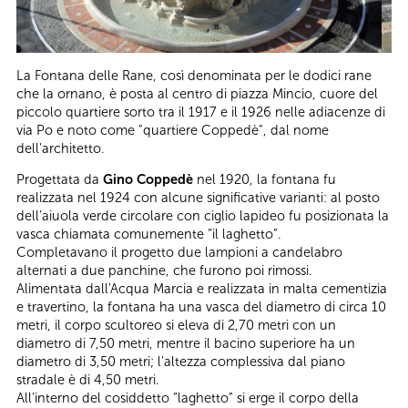
La Fontana delle Rane, così denominata per le dodici rane
che la ornano, è posta al centro di piazza Mincio, cuore del
piccolo quartiere sorto tra il 1917 e il 1926 nelle adiacenze di
via Po e noto come "quartiere Coppedè", dal nome
dell'architetto.
Progettata da
Gino Coppedè
nel 1920, la fontana fu
realizzata nel 1924 con alcune significative varianti: al posto
dell’aiuola verde circolare con ciglio lapideo fu posizionata la
vasca chiamata comunemente “il laghetto”.
Completavano il progetto due lampioni a candelabro
alternati a due panchine, che furono poi rimossi.
Alimentata dall'Acqua Marcia e realizzata in malta cementizia
e travertino, la fontana ha una vasca del diametro di circa 10
metri, il corpo scultoreo si eleva di 2,70 metri con un
diametro di 7,50 metri, mentre il bacino superiore ha un
diametro di 3,50 metri; l’altezza complessiva dal piano
stradale è di 4,50 metri.
All'interno del cosiddetto “laghetto” si erge il corpo della