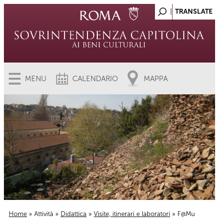
MENU
CALENDARIO
MAPPA
Home
»
Attività
»
Didattica
»
Visite, itinerari e laboratori
» F@Mu