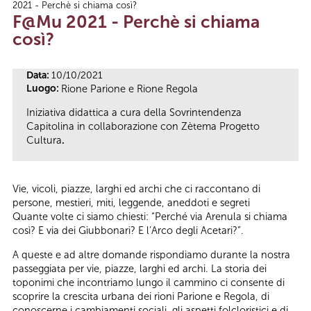
2021 - Perchè si chiama così?
Tu sei qui
F@Mu 2021 - Perchè si chiama
così?
Data:
10/10/2021
Luogo:
Rione Parione e Rione Regola
Iniziativa didattica a cura della Sovrintendenza
Capitolina in collaborazione con Zètema Progetto
Cultura
.
Vie, vicoli, piazze, larghi ed archi che ci raccontano di
persone, mestieri, miti, leggende, aneddoti e segreti
Quante volte ci siamo chiesti: “Perché via Arenula si chiama
così? E via dei Giubbonari? E l’Arco degli Acetari?”.
A queste e ad altre domande rispondiamo durante la nostra
passeggiata per vie, piazze, larghi ed archi. La storia dei
toponimi che incontriamo lungo il cammino ci consente di
scoprire la crescita urbana dei rioni Parione e Regola, di
conoscerne i cambiamenti sociali, gli aspetti folcloristici e di