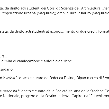
ta, dà diritto agli studenti dei Corsi di: Scienze dell’Architettura (tr
-Progettazione urbana (magistrale); ArchitetturaRestauro (magistrale
tata, dà diritto agli studenti al riconoscimento di due crediti formati
rali.
ttività di catalogazione e attività didattiche.
 Cardano.
 invisibili
è ideato e curato da Federica Favino, Dipartimento di Stor
pa nascosta
è ideato e curato dalla Società Italiana delle Storiche.C
ile Nazionale, progetto della Sovrintendenza Capitolina “Educhiamo