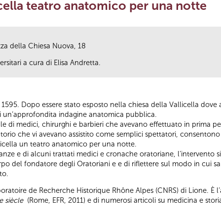
icella teatro anatomico per una notte
azza della Chiesa Nuova, 18
rsitari a cura di Elisa Andretta.
 1595. Dopo essere stato esposto nella chiesa della Vallicella dove 
 di un’approfondita indagine anatomica pubblica.
le di medici, chirurghi e barbieri che avevano effettuato in prima pe
atorio che vi avevano assistito come semplici spettatori, consentono 
licella un teatro anatomico per una notte.
ianze e di alcuni trattati medici e cronache oratoriane, l’intervento s
po del fondatore degli Oratoriani e e di riflettere sul modo in cui 
to.
Laboratoire de Recherche Historique Rhône Alpes (CNRS) di Lione. È 
e siècle
(Rome, EFR, 2011) e di numerosi articoli su medicina e stori