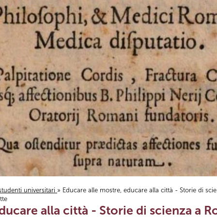
studenti universitari
» Educare alle mostre, educare alla città - Storie di sci
tte
ucare alla città - Storie di scienza a Rom