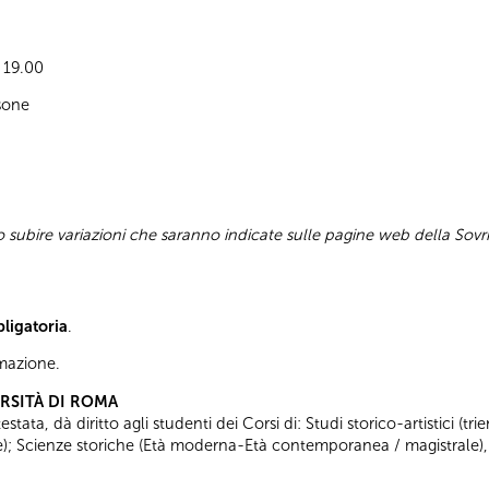
e 19.00
sone
subire variazioni che saranno indicate sulle pagine web della Sovr
bligatoria
.
ormazione.
ERSITÀ DI ROMA
tata, dà diritto agli studenti dei Corsi di: Studi storico-artistici (trie
ale); Scienze storiche (Età moderna-Età contemporanea / magistrale),