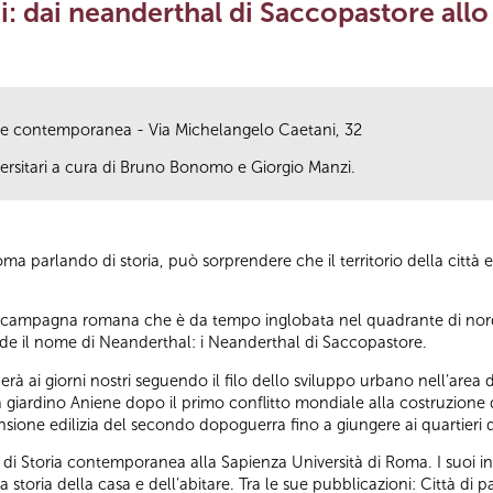
: dai neanderthal di Saccopastore allo 
a e contemporanea - Via Michelangelo Caetani, 32
versitari a cura di Bruno Bonomo e Giorgio Manzi.
Roma parlando di storia, può sorprendere che il territorio della città
lla campagna romana che è da tempo inglobata nel quadrante di nor
ende il nome di Neanderthal: i Neanderthal di Saccopastore.
ornerà ai giorni nostri seguendo il filo dello sviluppo urbano nell’area
giardino Aniene dopo il primo conflitto mondiale alla costruzione d
sione edilizia del secondo dopoguerra fino a giungere ai quartieri d
 di Storia contemporanea alla Sapienza Università di Roma. I suoi int
storia della casa e dell’abitare. Tra le sue pubblicazioni: Città di p