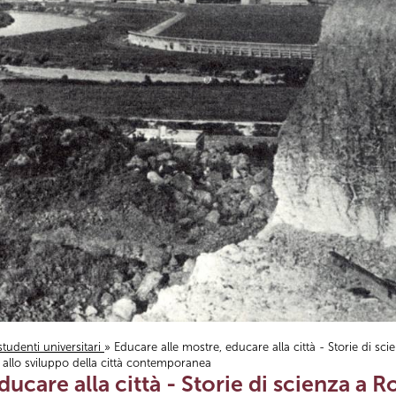
studenti universitari
» Educare alle mostre, educare alla città - Storie di sci
 allo sviluppo della città contemporanea
ucare alla città - Storie di scienza a Rom