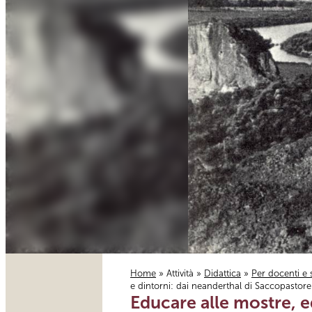
Home
»
Attività
»
Didattica
»
Per docenti e 
e dintorni: dai neanderthal di Saccopastore
Tu sei qui
Educare alle mostre, ed