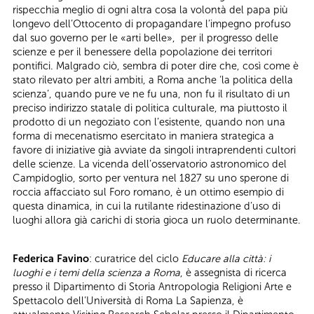
rispecchia meglio di ogni altra cosa la volontà del papa più
longevo dell’Ottocento di propagandare l’impegno profuso
dal suo governo per le «arti belle», per il progresso delle
scienze e per il benessere della popolazione dei territori
pontifici. Malgrado ciò, sembra di poter dire che, così come è
stato rilevato per altri ambiti, a Roma anche ‘la politica della
scienza’, quando pure ve ne fu una, non fu il risultato di un
preciso indirizzo statale di politica culturale, ma piuttosto il
prodotto di un negoziato con l’esistente, quando non una
forma di mecenatismo esercitato in maniera strategica a
favore di iniziative già avviate da singoli intraprendenti cultori
delle scienze. La vicenda dell’osservatorio astronomico del
Campidoglio, sorto per ventura nel 1827 su uno sperone di
roccia affacciato sul Foro romano, è un ottimo esempio di
questa dinamica, in cui la rutilante ridestinazione d’uso di
luoghi allora già carichi di storia gioca un ruolo determinante.
Federica Favino
: curatrice del ciclo
Educare alla città: i
luoghi e i temi della scienza a Roma
, è assegnista di ricerca
presso il Dipartimento di Storia Antropologia Religioni Arte e
Spettacolo dell’Università di Roma La Sapienza, è