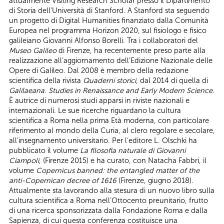
attualmente Visiting Research Scholar presso il Dipartimento
di Storia dell’Università di Stanford. A Stanford sta seguendo
un progetto di Digital Humanities finanziato dalla Comunità
Europea nel programma Horizon 2020, sul fisiologo e fisico
galileiano Giovanni Alfonso Borelli. Tra i collaboratori del
Museo Galileo
di Firenze, ha recentemente preso parte alla
realizzazione all’aggiornamento dell’Edizione Nazionale delle
Opere di Galileo. Dal 2008 è membro della redazione
scientifica della rivista
Quaderni storici
, dal 2014 di quella di
Galilaeana
.
Studies in Renaissance and Early Modern Science
.
È autrice di numerosi studi apparsi in riviste nazionali e
internazionali. Le sue ricerche riguardano la cultura
scientifica a Roma nella prima Età moderna, con particolare
riferimento al mondo della Curia, al clero regolare e secolare,
all’insegnamento universitario. Per l’editore L. Olschki ha
pubblicato il volume
La filosofia naturale di Giovanni
Ciampoli
, (Firenze 2015) e ha curato, con Natacha Fabbri, il
volume
Copernicus banned: the entangled matter of the
anti-Copernican decree of 1616
(Firenze, giugno 2018).
Attualmente sta lavorando alla stesura di un nuovo libro sulla
cultura scientifica a Roma nell’Ottocento preunitario, frutto
di una ricerca sponsorizzata dalla Fondazione Roma e dalla
Sapienza, di cui questa conferenza costituisce una