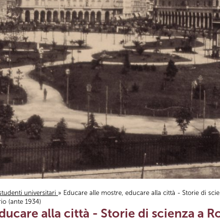
studenti universitari
» Educare alle mostre, educare alla città - Storie di scie
orio (ante 1934)
ucare alla città - Storie di scienza a Rom