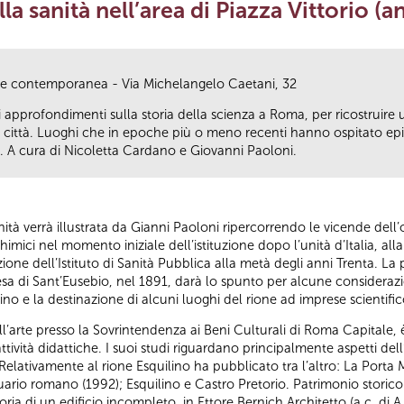
lla sanità nell’area di Piazza Vittorio (
a e contemporanea - Via Michelangelo Caetani, 32
 approfondimenti sulla storia della scienza a Roma, per ricostruire
 città. Luoghi che in epoche più o meno recenti hanno ospitato episod
e. A cura di Nicoletta Cardano e Giovanni Paoloni.
anità verrà illustrata da Gianni Paoloni ripercorrendo le vicende dell’
e chimici nel momento iniziale dell’istituzione dopo l’unità d’Italia, a
azione dell’Istituto di Sanità Pubblica alla metà degli anni Trenta. La 
esa di Sant’Eusebio, nel 1891, darà lo spunto per alcune consideraz
ilino e la destinazione di alcuni luoghi del rione ad imprese scientifi
ell’arte presso la Sovrintendenza ai Beni Culturali di Roma Capitale
tività didattiche. I suoi studi riguardano principalmente aspetti dell’a
à. Relativamente al rione Esquilino ha pubblicato tra l’altro: La Port
quario romano (1992); Esquilino e Castro Pretorio. Patrimonio storic
ia di un edificio incompleto, in Ettore Bernich Architetto (a c. di 