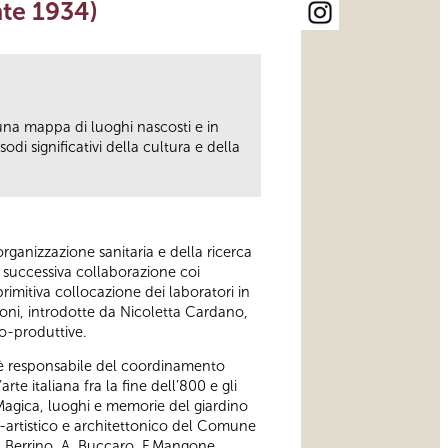
ante 1934)
 una mappa di luoghi nascosti e in
i significativi della cultura e della
organizzazione sanitaria e della ricerca
lla successiva collaborazione coi
primitiva collocazione dei laboratori in
ioni, introdotte da Nicoletta Cardano,
co-produttive.
, è responsabile del coordinamento
rte italiana fra la fine dell’800 e gli
a Magica, luoghi e memorie del giardino
o-artistico e architettonico del Comune
A. Berrino, A. Buccaro, F.Mangone,