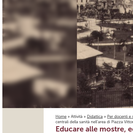
Home
»
Attività
»
Didattica
»
Per docenti e 
centrali della sanità nell’area di Piazza Vitt
Tu sei qui
Educare alle mostre, ed