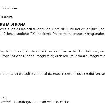
bbligatoria
.
ormazione.
ERSITÀ DI ROMA
tata, dà diritto agli studenti dei Corsi di: Studi storico-artistici (trie
ale); Scienze storiche (Età moderna-Età contemporanea / magistrale),
ta, dà diritto agli studenti dei Corsi di: Scienze dell’Architettura (tr
-Progettazione urbana (magistrale); ArchitetturaRestauro (magistrale
tata, dà diritto agli studenti al riconoscimento di due crediti formati
rali.
ttività di catalogazione e attività didattiche.