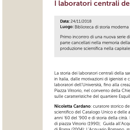
I laboratori centrali de
Data:
24/11/2018
Luogo:
Biblioteca di storia modern
Primo incontro di una nuova serie di
parte cancellati nella memoria della
produzione scientifica nella capital
La storia dei laboratori centrali della s
in Italia, dalle motivazioni di igienisti 
laboratori dell’Università, fino alla cre
Piazza Vittorio, nel convento della Chi
sulle caratteristiche del quartiere Esqu
Nicoletta Cardano
: curatore storico d
scientifico del Catalogo Unico e delle at
anni ‘60 del ‘900 e di storia della citt
di piazza Vittorio (1990); Guida all’Ac
di Roma (2004); L’Acquario Romano, stor