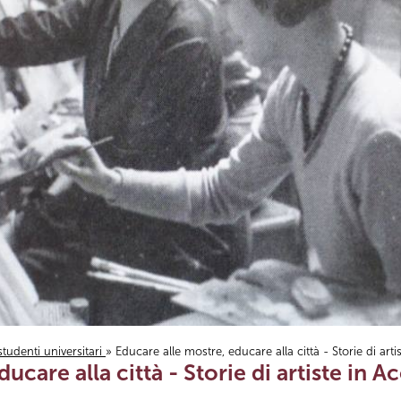
studenti universitari
» Educare alle mostre, educare alla città - Storie di art
ucare alla città - Storie di artiste in 