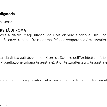
bligatoria
.
ormazione.
ERSITÀ DI ROMA
tata, dà diritto agli studenti dei Corsi di: Studi storico-artistici (trie
ale); Scienze storiche (Età moderna-Età contemporanea / magistrale),
ta, dà diritto agli studenti dei Corsi di: Scienze dell’Architettura (tr
-Progettazione urbana (magistrale); ArchitetturaRestauro (magistrale
tata, dà diritto agli studenti al riconoscimento di due crediti formati
rali.