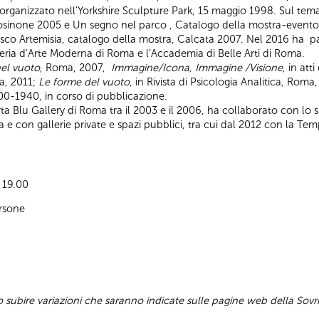
organizzato nell'Yorkshire Sculpture Park, 15 maggio 1998. Sul tema
rosinone 2005 e Un segno nel parco , Catalogo della mostra-evento n
o Artemisia, catalogo della mostra, Calcata 2007. Nel 2016 ha par
eria d’Arte Moderna di Roma e l’Accademia di Belle Arti di Roma.
nel vuoto
, Roma, 2007,
Immagine/Icona, Immagine /Visione
, in at
va, 2011;
Le forme del vuoto
, in Rivista di Psicologia Analitica, Roma
00-1940, in corso di pubblicazione.
rta Blu Gallery di Roma tra il 2003 e il 2006, ha collaborato con lo 
 con gallerie private e spazi pubblici, tra cui dal 2012 con la Te
e 19.00
rsone
subire variazioni che saranno indicate sulle pagine web della Sovr