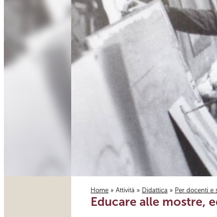
Home
»
Attività
»
Didattica
»
Per docenti e 
Educare alle mostre, ed
Tu sei qui