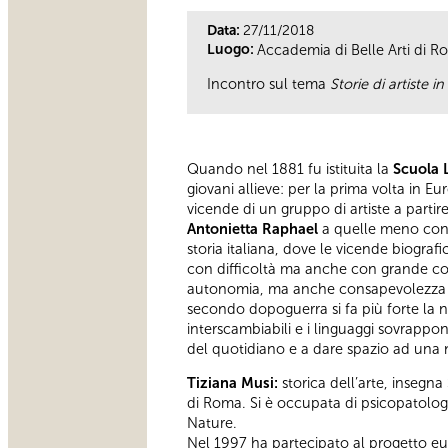
Data:
27/11/2018
Luogo:
Accademia di Belle Arti di Ro
Incontro sul tema
Storie di artiste 
Quando nel 1881 fu istituita la
Scuola 
giovani allieve: per la prima volta in E
vicende di un gruppo di artiste a partir
Antonietta Raphael
a quelle meno con
storia italiana, dove le vicende biogra
con difficoltà ma anche con grande corag
autonomia, ma anche consapevolezza dell
secondo dopoguerra si fa più forte la nec
interscambiabili e i linguaggi sovrappon
del quotidiano e a dare spazio ad una n
Tiziana Musi:
storica dell’arte, insegna
di Roma. Si è occupata di psicopatologi
Nature.
Nel 1997 ha partecipato al progetto eur