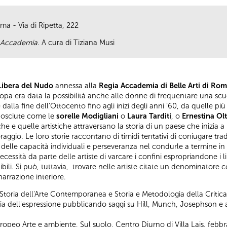
ma - Via di Ripetta, 222
in Accademia
. A cura di Tiziana Musi
Libera del Nudo
annessa alla
Regia Accademia di Belle Arti di Ro
uropa era data la possibilità anche alle donne di frequentare una scu
e dalla fine dell’Ottocento fino agli inizi degli anni ’60, da quelle 
osciute come le
sorelle Modigliani
o
Laura Tarditi
, o
Ernestina Ol
fiche e quelle artistiche attraversano la storia di un paese che ini
gio. Le loro storie raccontano di timidi tentativi di coniugare tradiz
e capacità individuali e perseveranza nel condurle a termine in nuo
essità da parte delle artiste di varcare i confini espropriandone i li
ibili. Si può, tuttavia, trovare nelle artiste citate un denominatore
arrazione interiore.
 Storia dell'Arte Contemporanea e Storia e Metodologia della Critica 
a dell'espressione pubblicando saggi su Hill, Munch, Josephson e an
opeo Arte e ambiente, Sul suolo, Centro Diurno di Villa Lais, febbr