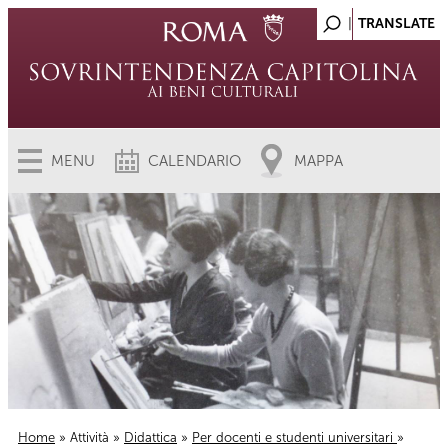
MENU
CALENDARIO
MAPPA
Home
»
Attività
»
Didattica
»
Per docenti e studenti universitari
»