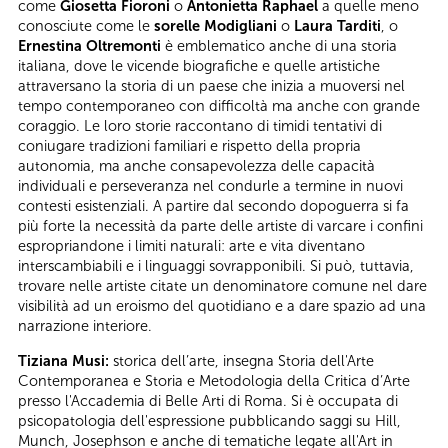
come
Giosetta Fioroni
o
Antonietta Raphael
a quelle meno
conosciute come le
sorelle Modigliani
o
Laura Tarditi
, o
Ernestina Oltremonti
è emblematico anche di una storia
italiana, dove le vicende biografiche e quelle artistiche
attraversano la storia di un paese che inizia a muoversi nel
tempo contemporaneo con difficoltà ma anche con grande
coraggio. Le loro storie raccontano di timidi tentativi di
coniugare tradizioni familiari e rispetto della propria
autonomia, ma anche consapevolezza delle capacità
individuali e perseveranza nel condurle a termine in nuovi
contesti esistenziali. A partire dal secondo dopoguerra si fa
più forte la necessità da parte delle artiste di varcare i confini
espropriandone i limiti naturali: arte e vita diventano
interscambiabili e i linguaggi sovrapponibili. Si può, tuttavia,
trovare nelle artiste citate un denominatore comune nel dare
visibilità ad un eroismo del quotidiano e a dare spazio ad una
narrazione interiore.
Tiziana Musi:
storica dell’arte, insegna Storia dell'Arte
Contemporanea e Storia e Metodologia della Critica d’Arte
presso l'Accademia di Belle Arti di Roma. Si è occupata di
psicopatologia dell'espressione pubblicando saggi su Hill,
Munch, Josephson e anche di tematiche legate all'Art in