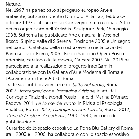
Nature.
Nel 1997 ha partecipato al progetto europeo Arte e
ambiente, Sul suolo, Centro Diurno di Villa Lais, febbraio-
ottobre 1997 e al successivo Convegno Internazionale Art in
Action organizzato nell'Yorkshire Sculpture Park, 15 maggio
1998. Sul tema ha pubblicato Arte e natura, in Arte nel
Bosco. Supino Valle di S.Serena, Frosinone 2005 e Un segno
nel parco , Catalogo della mostra-evento nella cava del
Barco a Tivoli, Roma,2006; Bosco Sacro, in Opera Bosco
Artemisia, catalogo della mostra, Calcata 2007. Nel 2016 ha
partecipato alla realizzazione progetto InterGam in
collaborazione con la Galleria d’Arte Moderna di Roma e
l’Accademia di Belle Arti di Roma.
Tra le sue pubblicazioni recenti:
Salto nel vuoto
, Roma,
2007,
Immagine/Icona, Immagine /Visione
, in atti del
Convegno Finzioni e Mondi Possibili, a c. di Marina D'Amato,
Padova, 2011;
Le forme del vuoto
, in Rivista di Psicologia
Analitica, Roma, 2012,
Dialogando con l'artista
, Roma, 2012;
Storie di Artiste in Accademia
, 1900-1940, in corso di
pubblicazione.
Curatrice dello spazio espositivo La Porta Blu Gallery di Roma
tra il 2003 e il 2006, ha collaborato con lo spazio espositivo