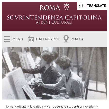
MENU
CALENDARIO
MAPPA
Home
»
Attività
»
Didattica
»
Per docenti e studenti universitari
»