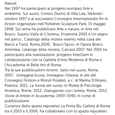
Nature.
Nel 1997 ha partecipato al progetto europeo Arte e
ambiente, Sul suolo, Centro Diurno di Villa Lais, febbraio-
ottobre 1997 e al successivo Convegno Internazionale Art in
Action organizzato nell'Yorkshire Sculpture Park, 15 maggio
1998. Sul tema ha pubblicato Arte e natura, in Arte nel
Bosco. Supino Valle di S.Serena, Frosinone 2005 e Un segno
nel parco , Catalogo della mostra-evento nella cava del
Barco a Tivoli, Roma,2006; Bosco Sacro, in Opera Bosco
Artemisia, catalogo della mostra, Calcata 2007. Nel 2016 ha
partecipato alla realizzazione progetto InterGam in
collaborazione con la Galleria d’Arte Moderna di Roma e
l’Accademia di Belle Arti di Roma.
Tra le sue pubblicazioni recenti:
Salto nel vuoto
, Roma,
2007,
Immagine/Icona, Immagine /Visione
, in atti del
Convegno Finzioni e Mondi Possibili, a c. di Marina D'Amato,
Padova, 2011;
Le forme del vuoto
, in Rivista di Psicologia
Analitica, Roma, 2012,
Dialogando con l'artista
, Roma, 2012;
Storie di Artiste in Accademia
, 1900-1940, in corso di
pubblicazione.
Curatrice dello spazio espositivo La Porta Blu Gallery di Roma
tra il 2003 e il 2006, ha collaborato con lo spazio espositivo