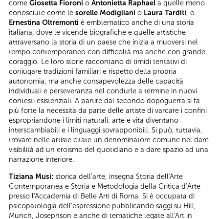
come
Giosetta Fioroni
o
Antonietta Raphael
a quelle meno
conosciute come le
sorelle Modigliani
o
Laura Tarditi
, o
Ernestina Oltremonti
è emblematico anche di una storia
italiana, dove le vicende biografiche e quelle artistiche
attraversano la storia di un paese che inizia a muoversi nel
tempo contemporaneo con difficoltà ma anche con grande
coraggio. Le loro storie raccontano di timidi tentativi di
coniugare tradizioni familiari e rispetto della propria
autonomia, ma anche consapevolezza delle capacità
individuali e perseveranza nel condurle a termine in nuovi
contesti esistenziali. A partire dal secondo dopoguerra si fa
più forte la necessità da parte delle artiste di varcare i confini
espropriandone i limiti naturali: arte e vita diventano
interscambiabili e i linguaggi sovrapponibili. Si può, tuttavia,
trovare nelle artiste citate un denominatore comune nel dare
visibilità ad un eroismo del quotidiano e a dare spazio ad una
narrazione interiore.
Tiziana Musi:
storica dell’arte, insegna Storia dell'Arte
Contemporanea e Storia e Metodologia della Critica d’Arte
presso l'Accademia di Belle Arti di Roma. Si è occupata di
psicopatologia dell'espressione pubblicando saggi su Hill,
Munch, Josephson e anche di tematiche legate all'Art in