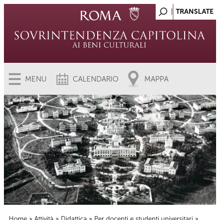
MENU
CALENDARIO
MAPPA
Home
»
Attività
»
Didattica
»
Per docenti e studenti universitari
»