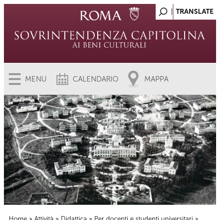
MENU
CALENDARIO
MAPPA
Home
»
Attività
»
Didattica
»
Per docenti e studenti universitari
»