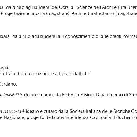
ta, dà diritto agli studenti dei Corsi di: Scienze dell’Architettura (tr
-Progettazione urbana (magistrale); ArchitetturaRestauro (magistrale
tata, dà diritto agli studenti al riconoscimento di due crediti formati
rali.
ttività di catalogazione e attività didattiche.
 Cardano.
 invisibili
è ideato e curato da Federica Favino, Dipartimento di Stor
pa nascosta
è ideato e curato dalla Società Italiana delle Storiche.C
ile Nazionale, progetto della Sovrintendenza Capitolina “Educhiamo