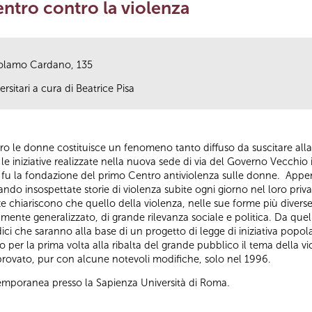
entro contro la violenza
rolamo Cardano, 135
rsitari a cura di Beatrice Pisa
tro le donne costituisce un fenomeno tanto diffuso da suscitare all
le iniziative realizzate nella nuova sede di via del Governo Vecchi
e fu la fondazione del primo Centro antiviolenza sulle donne. Appen
ndo insospettate storie di violenza subite ogni giorno nel loro privat
e chiariscono che quello della violenza, nelle sue forme più divers
nte generalizzato, di grande rilevanza sociale e politica. Da quel
dici che saranno alla base di un progetto di legge di iniziativa pop
 per la prima volta alla ribalta del grande pubblico il tema della vi
approvato, pur con alcune notevoli modifiche, solo nel 1996.
emporanea presso la Sapienza Università di Roma.