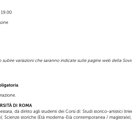
e 19.00
sone
subire variazioni che saranno indicate sulle pagine web della Sovr
bligatoria
.
ormazione.
ERSITÀ DI ROMA
tata, dà diritto agli studenti dei Corsi di: Studi storico-artistici (trie
ale); Scienze storiche (Età moderna-Età contemporanea / magistrale),