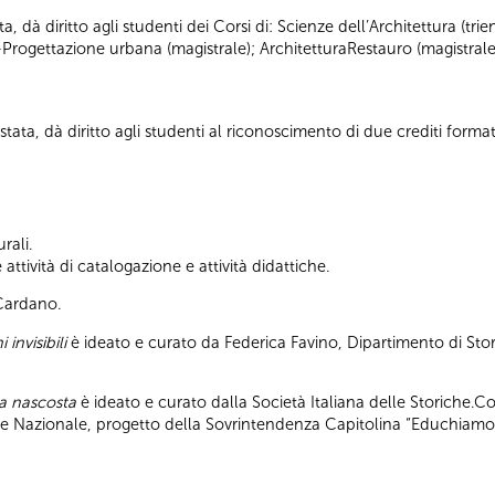
ta, dà diritto agli studenti dei Corsi di: Scienze dell’Architettura (tr
-Progettazione urbana (magistrale); ArchitetturaRestauro (magistrale
tata, dà diritto agli studenti al riconoscimento di due crediti formati
rali.
ttività di catalogazione e attività didattiche.
 Cardano.
 invisibili
è ideato e curato da Federica Favino, Dipartimento di Stor
pa nascosta
è ideato e curato dalla Società Italiana delle Storiche.C
ile Nazionale, progetto della Sovrintendenza Capitolina “Educhiamo