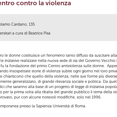
entro contro la violenza
rolamo Cardano, 135
rsitari a cura di Beatrice Pisa
tro le donne costituisce un fenomeno tanto diffuso da suscitare all
le iniziative realizzate nella nuova sede di via del Governo Vecchi
e fu la fondazione del primo Centro antiviolenza sulle donne. Appen
ndo insospettate storie di violenza subite ogni giorno nel loro privat
e chiariscono che quello della violenza, nelle sue forme più divers
nte generalizzato, di grande rilevanza sociale e politica. Da quel
dici che saranno alla base di un progetto di legge di iniziativa pop
 per la prima volta alla ribalta del grande pubblico il tema della vi
approvato, pur con alcune notevoli modifiche, solo nel 1996.
emporanea presso la Sapienza Università di Roma.