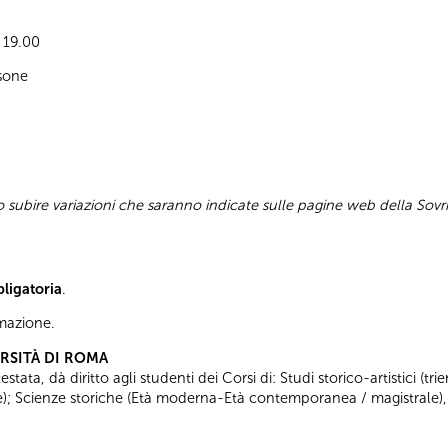
e 19.00
sone
subire variazioni che saranno indicate sulle pagine web della Sovr
bligatoria
.
ormazione.
ERSITÀ DI ROMA
tata, dà diritto agli studenti dei Corsi di: Studi storico-artistici (trie
ale); Scienze storiche (Età moderna-Età contemporanea / magistrale),