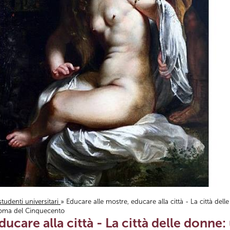
studenti universitari
» Educare alle mostre, educare alla città - La città del
 Roma del Cinquecento
ducare alla città - La città delle donne