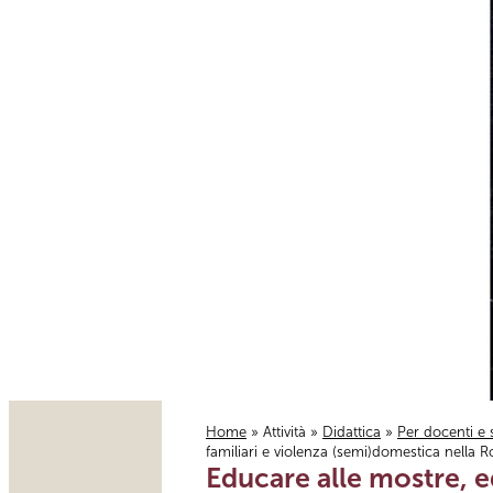
Home
»
Attività
»
Didattica
»
Per docenti e 
familiari e violenza (semi)domestica nella
Tu sei qui
Educare alle mostre, e