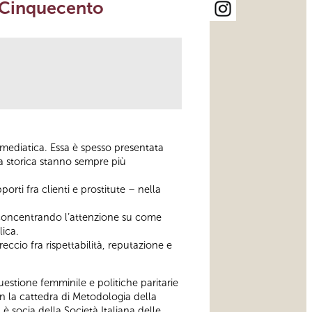
l Cinquecento
mediatica. Essa è spesso presentata
a storica stanno sempre più
orti fra clienti e prostitute – nella
, concentrando l’attenzione su come
lica.
reccio fra rispettabilità, reputazione e
uestione femminile e politiche paritarie
on la cattedra di Metodologia della
 è socia della Società Italiana delle