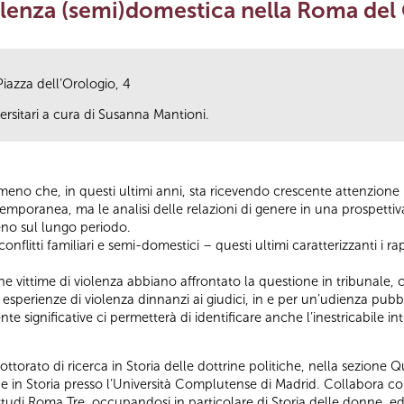
violenza (semi)domestica nella Roma de
Piazza dell’Orologio, 4
ersitari a cura di Susanna Mantioni.
eno che, in questi ultimi anni, sta ricevendo crescente attenzione 
poranea, ma le analisi delle relazioni di genere in una prospettiv
eno sul lungo periodo.
flitti familiari e semi-domestici – questi ultimi caratterizzanti i rapp
ne vittime di violenza abbiano affrontato la questione in tribunale
esperienze di violenza dinnanzi ai giudici, in e per un’udienza pubb
te significative ci permetterà di identificare anche l’inestricabile int
ttorato di ricerca in Storia delle dottrine politiche, nella sezione Q
e e in Storia presso l’Università Complutense di Madrid. Collabora c
i studi Roma Tre, occupandosi in particolare di Storia delle donne, ed