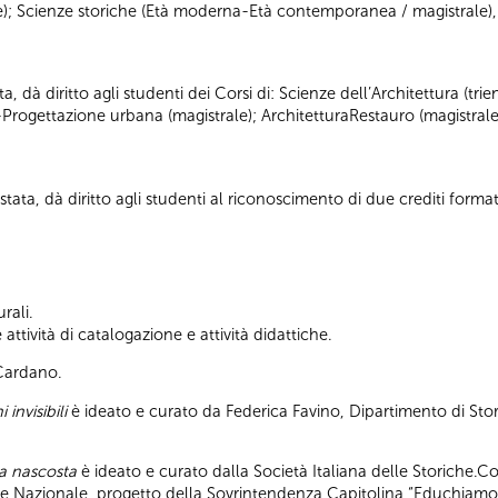
ale); Scienze storiche (Età moderna-Età contemporanea / magistrale),
ta, dà diritto agli studenti dei Corsi di: Scienze dell’Architettura (tr
-Progettazione urbana (magistrale); ArchitetturaRestauro (magistrale
tata, dà diritto agli studenti al riconoscimento di due crediti formati
rali.
ttività di catalogazione e attività didattiche.
 Cardano.
 invisibili
è ideato e curato da Federica Favino, Dipartimento di Stor
pa nascosta
è ideato e curato dalla Società Italiana delle Storiche.C
ile Nazionale, progetto della Sovrintendenza Capitolina “Educhiamo