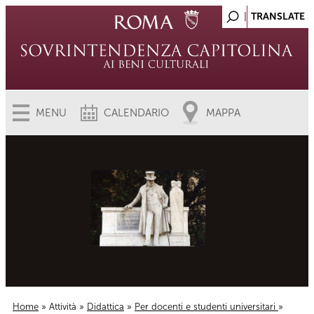
MENU
CALENDARIO
MAPPA
Home
»
Attività
»
Didattica
»
Per docenti e studenti universitari
»