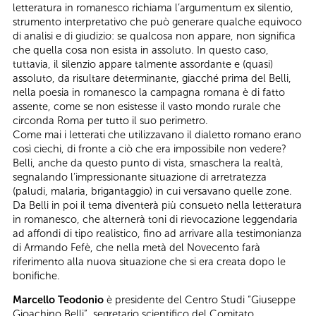
letteratura in romanesco richiama l’argumentum ex silentio,
strumento interpretativo che può generare qualche equivoco
di analisi e di giudizio: se qualcosa non appare, non significa
che quella cosa non esista in assoluto. In questo caso,
tuttavia, il silenzio appare talmente assordante e (quasi)
assoluto, da risultare determinante, giacché prima del Belli,
nella poesia in romanesco la campagna romana è di fatto
assente, come se non esistesse il vasto mondo rurale che
circonda Roma per tutto il suo perimetro.
Come mai i letterati che utilizzavano il dialetto romano erano
così ciechi, di fronte a ciò che era impossibile non vedere?
Belli, anche da questo punto di vista, smaschera la realtà,
segnalando l’impressionante situazione di arretratezza
(paludi, malaria, brigantaggio) in cui versavano quelle zone.
Da Belli in poi il tema diventerà più consueto nella letteratura
in romanesco, che alternerà toni di rievocazione leggendaria
ad affondi di tipo realistico, fino ad arrivare alla testimonianza
di Armando Fefè, che nella metà del Novecento farà
riferimento alla nuova situazione che si era creata dopo le
bonifiche.
Marcello Teodonio
è presidente del Centro Studi “Giuseppe
Gioachino Belli”, segretario scientifico del Comitato