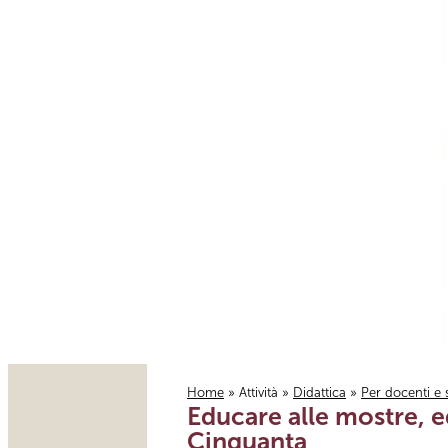
Home
»
Attività
»
Didattica
»
Per docenti e 
Educare alle mostre, ed
Tu sei qui
Cinquanta