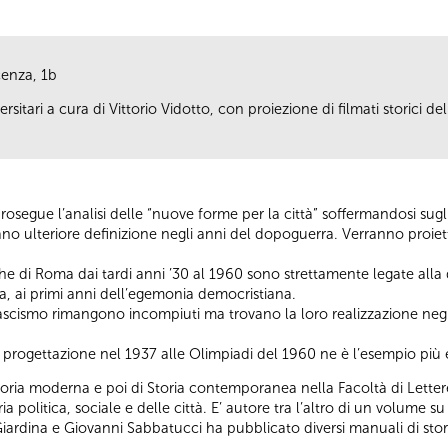
cenza, 1b
sitari a cura di Vittorio Vidotto, con proiezione di filmati storici del
rosegue l’analisi delle “nuove forme per la città” soffermandosi sugli 
ano ulteriore definizione negli anni del dopoguerra. Verranno proiettat
he di Roma dai tardi anni ’30 al 1960 sono strettamente legate alla
a, ai primi anni dell’egemonia democristiana.
l fascismo rimangono incompiuti ma trovano la loro realizzazione negli
sua progettazione nel 1937 alle Olimpiadi del 1960 ne è l’esempio pi
toria moderna e poi di Storia contemporanea nella Facoltà di Lettere 
ia politica, sociale e delle città. E’ autore tra l’altro di un volum
rdina e Giovanni Sabbatucci ha pubblicato diversi manuali di storia