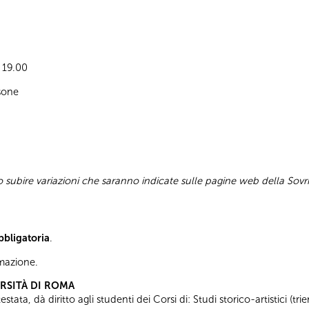
e 19.00
sone
subire variazioni che saranno indicate sulle pagine web della Sovr
bbligatoria
.
ormazione.
ERSITÀ DI ROMA
tata, dà diritto agli studenti dei Corsi di: Studi storico-artistici (trie