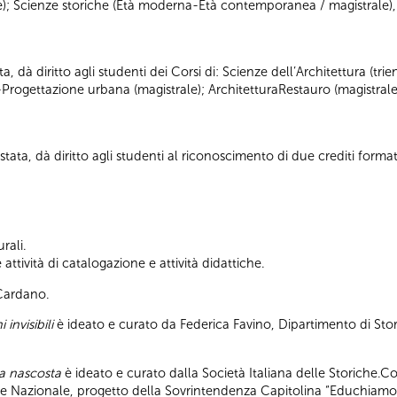
ale); Scienze storiche (Età moderna-Età contemporanea / magistrale),
ta, dà diritto agli studenti dei Corsi di: Scienze dell’Architettura (tr
-Progettazione urbana (magistrale); ArchitetturaRestauro (magistrale
tata, dà diritto agli studenti al riconoscimento di due crediti formati
rali.
ttività di catalogazione e attività didattiche.
 Cardano.
 invisibili
è ideato e curato da Federica Favino, Dipartimento di Stor
pa nascosta
è ideato e curato dalla Società Italiana delle Storiche.C
ile Nazionale, progetto della Sovrintendenza Capitolina “Educhiamo