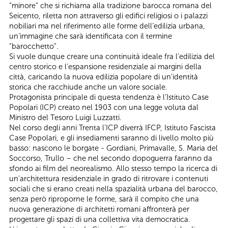
“minore” che si richiama alla tradizione barocca romana del
Seicento, riletta non attraverso gli edifici religiosi o i palazzi
nobiliari ma nel riferimento alle forme dell’edilizia urbana,
un’immagine che sarà identificata con il termine
“barocchetto”.
Si vuole dunque creare una continuità ideale fra l’edilizia del
centro storico e l’espansione residenziale ai margini della
città, caricando la nuova edilizia popolare di un’identità
storica che racchiude anche un valore sociale.
Protagonista principale di questa tendenza è l’Istituto Case
Popolari (ICP) creato nel 1903 con una legge voluta dal
Ministro del Tesoro Luigi Luzzatti.
Nel corso degli anni Trenta l’ICP diverrà IFCP, Istituto Fascista
Case Popolari, e gli insediamenti saranno di livello molto più
basso: nascono le borgate - Gordiani, Primavalle, S. Maria del
Soccorso, Trullo – che nel secondo dopoguerra faranno da
sfondo ai film del neorealismo. Allo stesso tempo la ricerca di
un’architettura residenziale in grado di ritrovare i contenuti
sociali che si erano creati nella spazialità urbana del barocco,
senza però riproporne le forme, sarà il compito che una
nuova generazione di architetti romani affronterà per
progettare gli spazi di una collettiva vita democratica.