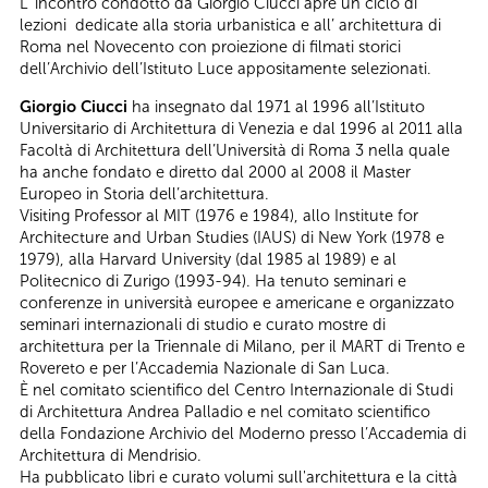
L’ incontro condotto da Giorgio Ciucci apre un ciclo di
lezioni dedicate alla storia urbanistica e all’ architettura di
Roma nel Novecento con proiezione di filmati storici
dell’Archivio dell’Istituto Luce appositamente selezionati.
Giorgio Ciucci
ha insegnato dal 1971 al 1996 all’Istituto
Universitario di Architettura di Venezia e dal 1996 al 2011 alla
Facoltà di Architettura dell’Università di Roma 3 nella quale
ha anche fondato e diretto dal 2000 al 2008 il Master
Europeo in Storia dell’architettura.
Visiting Professor al MIT (1976 e 1984), allo Institute for
Architecture and Urban Studies (IAUS) di New York (1978 e
1979), alla Harvard University (dal 1985 al 1989) e al
Politecnico di Zurigo (1993-94). Ha tenuto seminari e
conferenze in università europee e americane e organizzato
seminari internazionali di studio e curato mostre di
architettura per la Triennale di Milano, per il MART di Trento e
Rovereto e per l’Accademia Nazionale di San Luca.
È nel comitato scientifico del Centro Internazionale di Studi
di Architettura Andrea Palladio e nel comitato scientifico
della Fondazione Archivio del Moderno presso l’Accademia di
Architettura di Mendrisio.
Ha pubblicato libri e curato volumi sull'architettura e la città