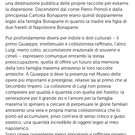
una destinazione pubblica delle proprie raccolte per evitarne
la dispersione. Discendenti dal conte Pietro Primoli e dalla
principessa Carlotta Bonaparte erano quindi doppiamente
legati alla famiglia Bonaparte in quanto la madre era figlia di
due fratelli di Napoleone Bonaparte.
Pur profondamente diversi per indole e doti culturali – il
primo Giuseppe, intellettuale e collezionista raffinato, l’altro
Luigi, meno colto, accumolatore irrazionale di souvenir e
cimeli – espressero comunque entrambi la stessa
preoccupazione, quella di offrire un futuro alla memoria
della loro famiglia materna attraverso le loro raccolte
artistiche. A Giuseppe si deve la presenza nel Museo delle
opere più importanti e prestigiose, relative sia al primo che al
Seconbdo Impero. La collezione di Luigi non poteva
competere per qualità e quantità con quella del fratello; la
venerazione per il grande zio e l’amore per la famiglia
materna lo spinsero a cercare di perpetuare le glorie familiari
attraverso una vera e propria mania collezionistica che lo
portò ad accumulare, privo com’era di senso critico e gusto
estetico, una quantità incredibile di oggetti legati al mito
napolenico.
Sono opere ovviamente meno importanti e raffinate rispetto