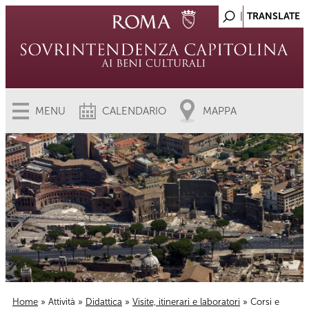
MENU
CALENDARIO
MAPPA
Home
»
Attività
»
Didattica
»
Visite, itinerari e laboratori
» Corsi e