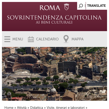
MENU
CALENDARIO
MAPPA
Home
»
Attività
»
Didattica
»
Visite, itinerari e laboratori
»