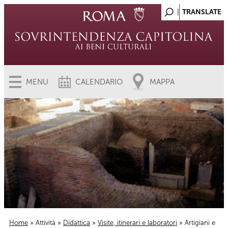
MENU
CALENDARIO
MAPPA
Home
»
Attività
»
Didattica
»
Visite, itinerari e laboratori
» Artigiani e