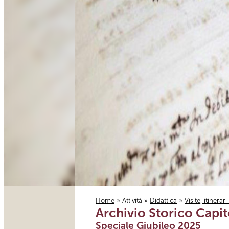
Home
»
Attività
»
Didattica
»
Visite, itinerar
Archivio Storico Capit
Tu sei qui
Speciale Giubileo 2025